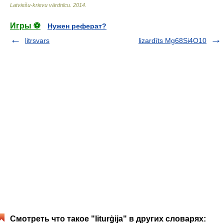
Latviešu-krievu vārdnīcu
.
2014
.
Игры ⚽
Нужен реферат?
litrsvars
lizardīts Mg68Si4O10
Смотреть что такое "liturģija" в других словарях: