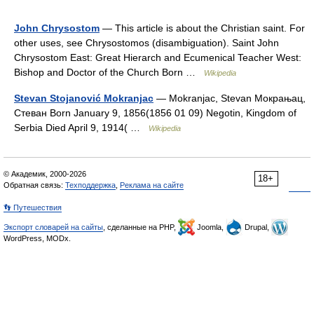
John Chrysostom
— This article is about the Christian saint. For
other uses, see Chrysostomos (disambiguation). Saint John
Chrysostom East: Great Hierarch and Ecumenical Teacher West:
Bishop and Doctor of the Church Born …
Wikipedia
Stevan Stojanović Mokranjac
— Mokranjac, Stevan Мокрањац,
Стеван Born January 9, 1856(1856 01 09) Negotin, Kingdom of
Serbia Died April 9, 1914( …
Wikipedia
© Академик, 2000-2026
18+
Обратная связь:
Техподдержка
,
Реклама на сайте
👣 Путешествия
Экспорт словарей на сайты
, сделанные на PHP,
Joomla,
Drupal,
WordPress, MODx.