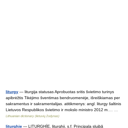
liturgy
— liturgija statusas Aprobuotas sritis švietimo turinys
apibrėžtis Tikėjimo šventimas bendruomenėje, išreiškiamas per
sakramentus ir sakramentalijas. atitikmenys: angl. liturgy šaltinis
Lietuvos Respublikos švietimo ir mokslo ministro 2012 m.… …
Lithuanian dictionary (lietuvių žodynas)
liturghie
— LITURGHÍE, liturghii, s.f. Principala slujbă