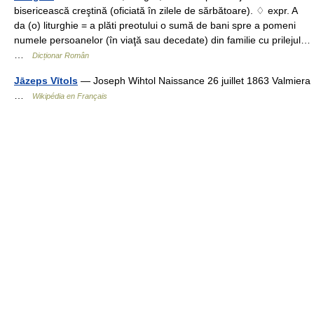
bisericească creştină (oficiată în zilele de sărbătoare). ♢ expr. A
da (o) liturghie = a plăti preotului o sumă de bani spre a pomeni
numele persoanelor (în viaţă sau decedate) din familie cu prilejul…
…
Dicționar Român
Jāzeps Vītols
— Joseph Wihtol Naissance 26 juillet 1863 Valmiera
…
Wikipédia en Français