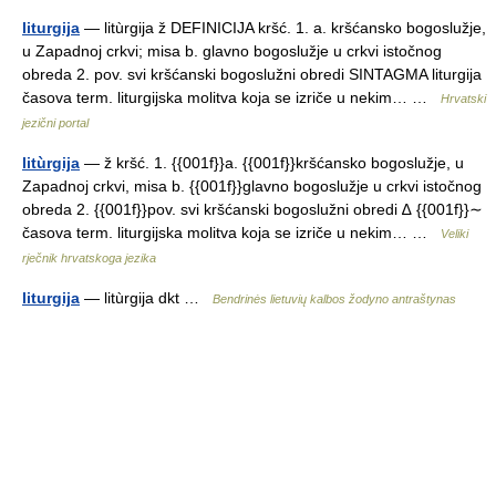
liturgija
— litùrgija ž DEFINICIJA kršć. 1. a. kršćansko bogoslužje,
u Zapadnoj crkvi; misa b. glavno bogoslužje u crkvi istočnog
obreda 2. pov. svi kršćanski bogoslužni obredi SINTAGMA liturgija
časova term. liturgijska molitva koja se izriče u nekim… …
Hrvatski
jezični portal
litùrgija
— ž kršć. 1. {{001f}}a. {{001f}}kršćansko bogoslužje, u
Zapadnoj crkvi, misa b. {{001f}}glavno bogoslužje u crkvi istočnog
obreda 2. {{001f}}pov. svi kršćanski bogoslužni obredi ∆ {{001f}}∼
časova term. liturgijska molitva koja se izriče u nekim… …
Veliki
rječnik hrvatskoga jezika
liturgija
— litùrgija dkt …
Bendrinės lietuvių kalbos žodyno antraštynas