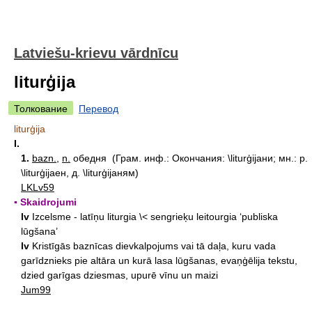
Latviešu-krievu vārdnīcu
liturģija
Толкование
Перевод
liturģija
I.
1.
bazn.
,
n.
обедня (Грам. инф.: Окончания: \liturģijaни; мн.: р.
\liturģijaен, д. \liturģijaням)
LKLv59
▪ Skaidrojumi
lv
Izcelsme - latīņu liturgia \< sengrieķu leitourgia ‘publiska
lūgšana’
lv
Kristīgās baznīcas dievkalpojums vai tā daļa, kuru vada
garīdznieks pie altāra un kurā lasa lūgšanas, evaņģēlija tekstu,
dzied garīgas dziesmas, upurē vīnu un maizi
Jum99