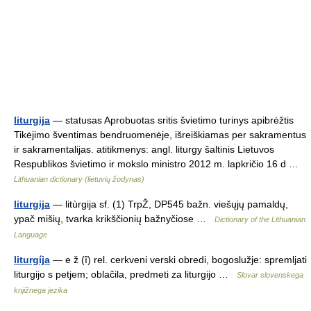
liturgija
— statusas Aprobuotas sritis švietimo turinys apibrėžtis
Tikėjimo šventimas bendruomenėje, išreiškiamas per sakramentus
ir sakramentalijas. atitikmenys: angl. liturgy šaltinis Lietuvos
Respublikos švietimo ir mokslo ministro 2012 m. lapkričio 16 d …
Lithuanian dictionary (lietuvių žodynas)
liturgija
— litùrgija sf. (1) TrpŽ, DP545 bažn. viešųjų pamaldų,
ypač mišių, tvarka krikščionių bažnyčiose …
Dictionary of the Lithuanian
Language
liturgíja
— e ž (ȋ) rel. cerkveni verski obredi, bogoslužje: spremljati
liturgijo s petjem; oblačila, predmeti za liturgijo …
Slovar slovenskega
knjižnega jezika